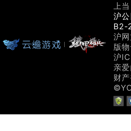
上当
沪公
B2-
沪网文
版物号
沪IC
亲爱
财产
©Y