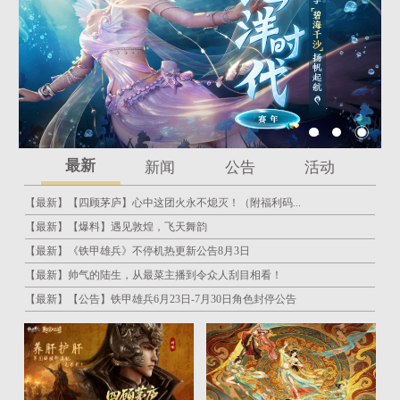
最新
新闻
公告
活动
【最新】
【四顾茅庐】心中这团火永不熄灭！（附福利码...
【最新】
【爆料】遇见敦煌，飞天舞韵
【最新】
《铁甲雄兵》不停机热更新公告8月3日
【最新】
帅气的陆生，从最菜主播到令众人刮目相看！
【最新】
【公告】铁甲雄兵6月23日-7月30日角色封停公告