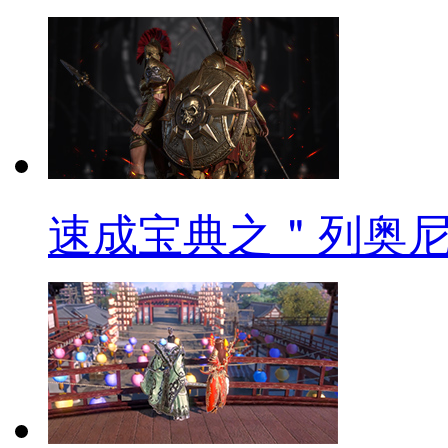
速成宝典之＂列奥