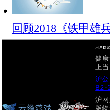
回顾2018《铁甲雄
用户协
健康
上当
沪公
B2-
沪网文
版物号