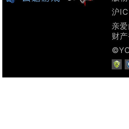
沪IC
亲爱
财产
©Y