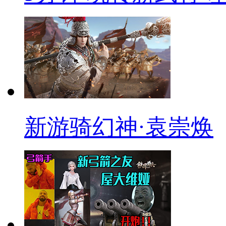
新游骑幻神·袁崇焕