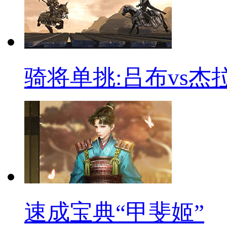
骑将单挑:吕布vs杰
速成宝典“甲斐姬”