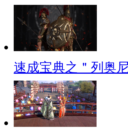
速成宝典之＂列奥