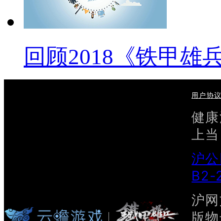
回顾2018《铁甲雄
用户协
健康
上当
沪公
B2-
沪网文
版物号