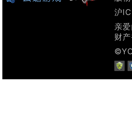
沪IC
亲爱
财产
©Y