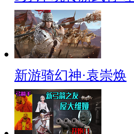
新游骑幻神·袁崇焕