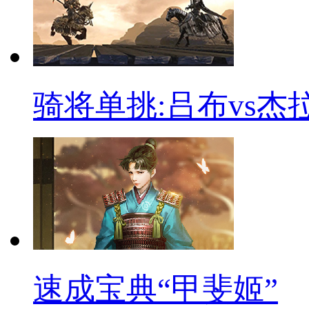
骑将单挑:吕布vs杰
速成宝典“甲斐姬”