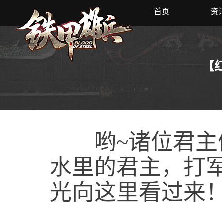
首页
资
【
哟~诸位君主们
水里的君主，打
光向这里看过来