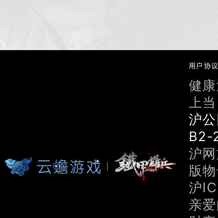
用户协
健康
上当
沪公
B2-
沪网文
版物号
沪IC
亲爱