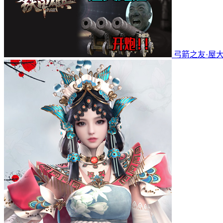
弓箭之友·屋