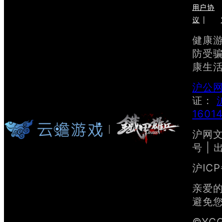
用户协
议
健康游
防受骗
康生
沪公网
证：
1601
沪网文[
号 | 
沪ICP
亲爱的
避免
©YC