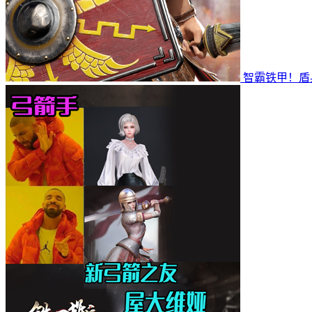
智霸铁甲！盾