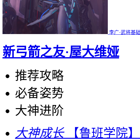
李广·武将基
新弓箭之友·屋大维娅
推荐攻略
必备姿势
大神进阶
大神成长
【鲁班学院】