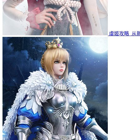
虞姬攻略_从新