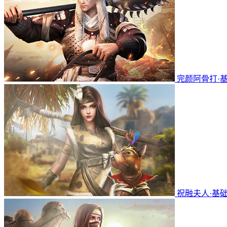
完颜阿骨打·
祝融夫人·基