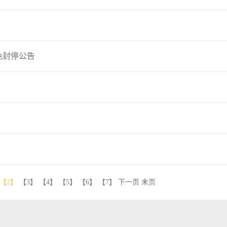
色封停公告
【2】
【3】
【4】
【5】
【6】
【7】
下一页
末页