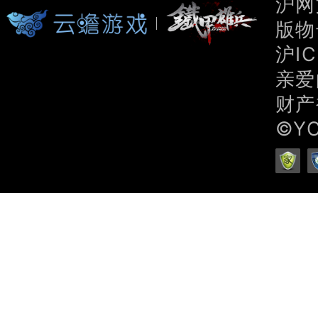
沪网文
版物号
沪IC
亲爱
财产
©Y