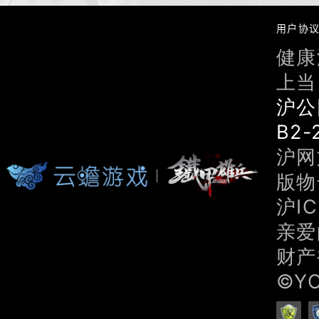
用户协
健康
上当
沪公
B2-
沪网文
版物号
沪IC
亲爱
财产
©Y