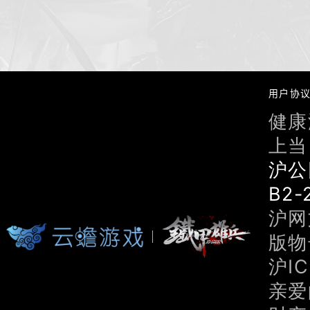
用户协
健康
上当
沪公
B2-
沪网文
版物号
沪IC
亲爱